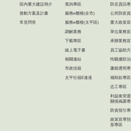
區內重大建設簡介
查詢專區
防災資訊專
推動方案及計畫
服務e櫃檯(全市)
公所防疫資
常見問答
服務e櫃檯(太平區)
重大政策宣
調解業務
單位業務宣
下載專區
承辦業務宣
線上電子書
員工協助方
相關連結
性騷擾防治
市政信箱
廉能透明專
太平社福E速達
補助款專區
志工專區
利益衝突迴
關係揭露專
防貪指引專
政策宣導預
形專區