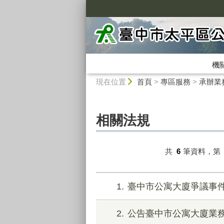
:::
機
:::
現在位置
首頁
>
專區服務
>
承辦業
相關法規
共
6
筆資料，第
1
臺中市公寓大廈爭議事
2
公告臺中市公寓大廈業