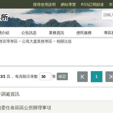
搜尋使用說明
網站導覽
RSS訂閱頻道
市
關介紹
公告訊息
業務資訊
便民服務
專區
務宣導專區
>
公寓大廈業務專區
>
相關法規
1/1
頁，
每頁顯示筆數
筆
1
件調處資訊
務委任各區區公所辦理事項