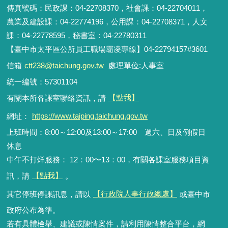
傳真號碼：民政課：04-22708370，社會課：04-22704011，
農業及建設課：04-22774196，公用課：04-22708371，人文
課：04-22778595，秘書室：04-22780311
【臺中市太平區公所員工職場霸凌專線】04-22794157#3601
信箱
ctt238@taichung.gov.tw
處理單位:人事室
統一編號：57301104
有關本所各課室聯絡資訊，請
【點我】
網址：
https://www.taiping.taichung.gov.tw
上班時間：8:00～12:00及13:00～17:00 週六、日及例假日
休息
中午不打烊服務： 12：00〜13：00，有關各課室服務項目資
訊，請
【點我】
。
其它停班停課訊息，請以
【行政院人事行政總處】
或臺中市
政府公布為準。
若有具體檢舉、建議或陳情案件，請利用陳情整合平台，網