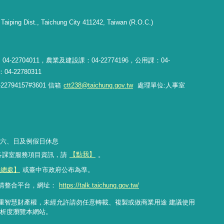
aiping Dist., Taichung City 411242, Taiwan (R.O.C.)
4-22704011，農業及建設課：04-22774196，公用課：04-
4-22780311
94157#3601 信箱
ctt238@taichung.gov.tw
處理單位:人事室
00 週六、日及例假日休息
關各課室服務項目資訊，請
【點我】
。
政總處】
或臺中市政府公布為準。
情整合平台，網址：
https://talk.taichung.gov.tw/
重智慧財產權，未經允許請勿任意轉載、複製或做商業用途 建議使用
xels 解析度瀏覽本網站。