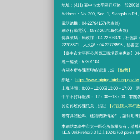
地址：(411) 臺中市太平區祥順路一段200號
Address：No. 200, Sec. 1, Siangshun Rd., T
電話總機：04-22794157(代表號)
網路行動電話：0972-263419(代表號)
傳真號碼：民政課：04-22708370，社會課：0
22708371，人文課：04-22778595，秘書室：0
【臺中市太平區公所員工職場霸凌專線】04-227
統一編號：57301104
有關本所各課室聯絡資訊，請
【點我】
網址：
https://www.taiping.taichung.gov.tw
上班時間：8:00～12:00及13:00～17:
中午不打烊服務： 12：00〜13：00，有
其它停班停課訊息，請以
【行政院人事行
若有具體檢舉、建議或陳情案件，請利用陳
本網站為臺中市太平區公所版權所有，請尊
I.E.9.0或Firefox3.0 以上1024x768 pi