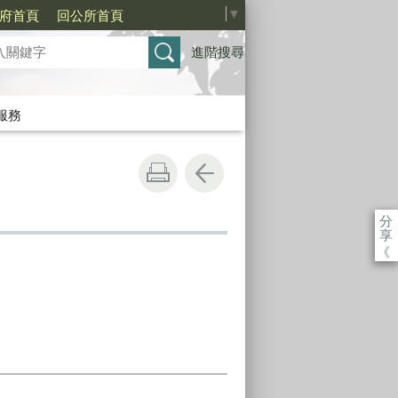
Select Language
▼
府首頁
回公所首頁
進階搜尋
服務
分
享
《