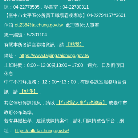
課：04-22778595，秘書室：04-22780311
【臺中市太平區公所員工職場霸凌專線】04-22794157#3601
信箱
ctt238@taichung.gov.tw
處理單位:人事室
統一編號：57301104
有關本所各課室聯絡資訊，請
【點我】
網址：
https://www.taiping.taichung.gov.tw
上班時間：8:00～12:00及13:00～17:00 週六、日及例假日
休息
中午不打烊服務： 12：00〜13：00，有關各課室服務項目資
訊，請
【點我】
。
其它停班停課訊息，請以
【行政院人事行政總處】
或臺中市
政府公布為準。
若有具體檢舉、建議或陳情案件，請利用陳情整合平台，網
址：
https://talk.taichung.gov.tw/